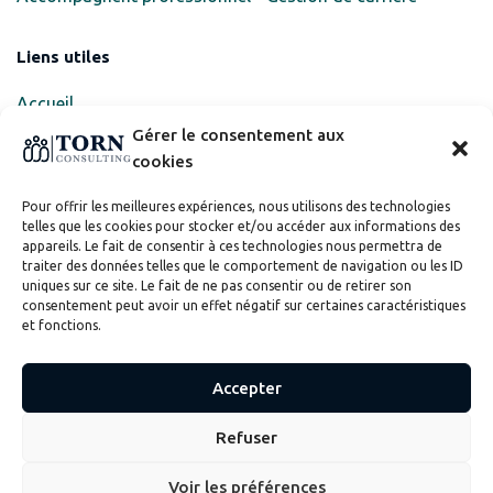
Liens utiles
Accueil
Gérer le consentement aux
Candidats
cookies
Professionnels
Pour offrir les meilleures expériences, nous utilisons des technologies
À propos
telles que les cookies pour stocker et/ou accéder aux informations des
appareils. Le fait de consentir à ces technologies nous permettra de
traiter des données telles que le comportement de navigation ou les ID
uniques sur ce site. Le fait de ne pas consentir ou de retirer son
consentement peut avoir un effet négatif sur certaines caractéristiques
et fonctions.
Mentions légales
Politique de confidentialité
Accepter
Politique de cookies
© 2023 TORN Consulting. Tous droits réservés. Développement
Refuser
par
Nathan LEVY
Voir les préférences