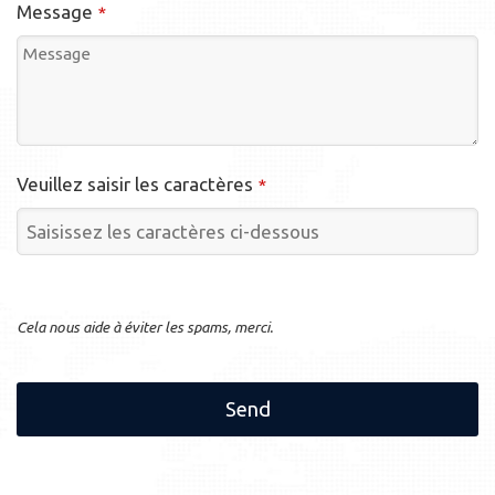
Message
*
Veuillez saisir les caractères
*
Cela nous aide à éviter les spams, merci.
Send
This
field